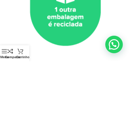
Menu
Comparar
Carrinho
Showroom
Av. Cap. Ulisses Massotti 578, LJ 01
Jaguariúna SP​
(19) 3937 4580