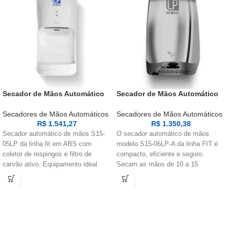
Secador de Mãos Automático
Secador de Mãos Automático
S15-05 LP
S15-06 LP-A
Secadores de Mãos Automáticos
Secadores de Mãos Automáticos
R$
1.541,27
R$
1.350,38
Secador automático de mãos S15-
O secador automático de mãos
05LP da linha fit em ABS com
modelo S15-06LP-A da linha FIT é
coletor de respingos e filtro de
compacto, eficiente e seguro.
carvão ativo. Equipamento ideal
Secam as mãos de 10 a 15
para instalação fora da pia e em
segundos, com filtro de carvão ativo
banheiro de acessibilidade.
com raios UV-A antibacteriano.