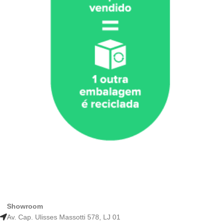
Showroom
Av. Cap. Ulisses Massotti 578, LJ 01