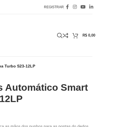
REGISTRAR
R$
0,00
pa Turbo S23-12LP
s Automático Smart
-12LP
a as mãos dos punhos para as pontas do dedos