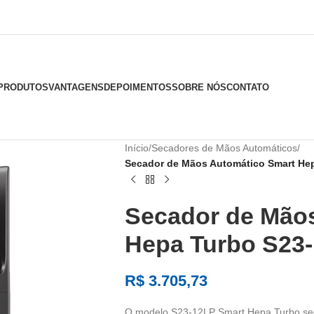
PRODUTOS
VANTAGENS
DEPOIMENTOS
SOBRE NÓS
CONTATO
Início
/
Secadores de Mãos Automáticos
/
Secador de Mãos Automático Smart He
Secador de Mão
Hepa Turbo S23
R$
3.705,73
O modelo S23-12LP Smart Hepa Turbo sec