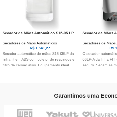
Secador de Mãos Automático S15-05 LP
Secador de Mãos A
A
Secadores de Mãos Automáticos
Secadores de Mãos 
R$
1.541,27
R$
1
Secador automático de mãos S15-05LP da
O secador automáti
linha fit em ABS com coletor de respingos e
06LP-A da linha FIT 
filtro de carvão ativo. Equipamento ideal
seguro. Secam as m
para instalação fora da pia e em banheiro de
segundos, com filtro
acessibilidade.
raios UV-A antibacter
Garantimos uma Econo