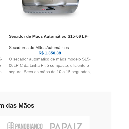
-
Secador de Mãos Automático S15-06 LP-
FORA DE ESTOQ
C
Secador de Mão
Secadores de Mãos Automáticos
Hepa Fit
R$
1.350,38
Secadores de Mã
5-
O secador automático de mãos modelo S15-
e
06LP-C da Linha Fit é compacto, eficiente e
Secador automát
s,
seguro. Seca as mãos de 10 a 15 segundos,
07LP Hepa Fit co
com filtro de carvão ativo com raios UV-A
sistema de filtra
antibacteriano.
que elimina ate 9
Equipamento da li
escovado.
em das Mãos