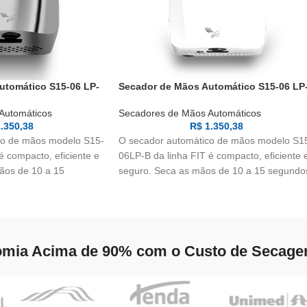
utomático S15-06 LP-
Secador de Mãos Automático S15-06 LP
B
Automáticos
Secadores de Mãos Automáticos
.350,38
R$
1.350,38
co de mãos modelo S15-
O secador automático de mãos modelo S1
é compacto, eficiente e
06LP-B da linha FIT é compacto, eficiente 
ãos de 10 a 15
seguro. Seca as mãos de 10 a 15 segundo
 de carvão ativo com
com filtro de carvão ativo com raios UV-A
iano.
antibacteriano.
mia Acima de 90% com o Custo de Secag