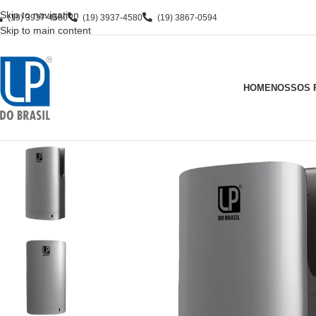
Skip to navigation
(19) 3937-4580
(19) 3937-4580
(19) 3867-0594
Skip to main content
HOME
NOSSOS 